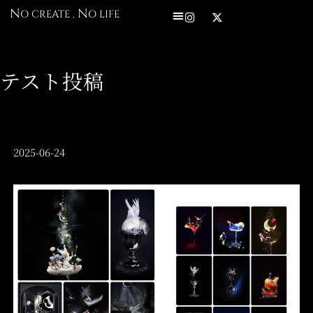
内
I
X
N
N
O CREATE ,
O LIFE
n
-
容
s
t
を
t
w
a
i
ス
g
t
テスト投稿
r
t
キ
a
e
ッ
m
r
プ
2025-06-24