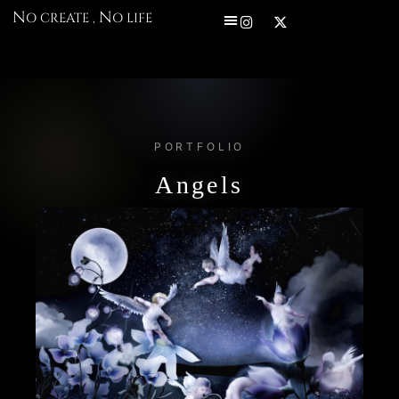
内
I
X
N
N
O CREATE ,
O LIFE
n
-
容
s
t
を
t
w
a
i
ス
g
t
r
t
キ
a
e
ッ
m
r
プ
PORTFOLIO
Angels